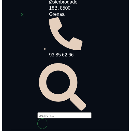
Østerbrogade
18B, 8500
Grenaa
X
93 85 62 66