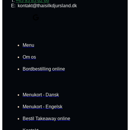
T:
+45 93 85 62 66
E: kontakt@thaisilkdjursland.dk
Menu
Om os
Bordbestilling online
Menukort - Dansk
Menukort - Engelsk
Bestil Takeaway online