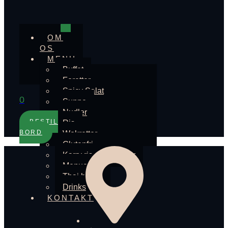
OM
OS
MENU
Buffet
Foretter
Spicy Salat
0
Suppe
Nudler
BESTIL
Ris
BORD
Wokretter
Glutenfri
Karry ris eller nudler
Menuer
Thai bokse
Drinks
KONTAKT