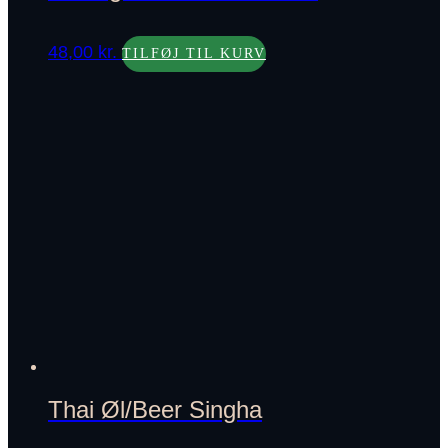
48,00
kr.
TILFØJ TIL KURV
Thai Øl/Beer Singha