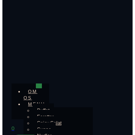
OM
OS
MENU
Buffet
Foretter
Spicy Salat
0
Suppe