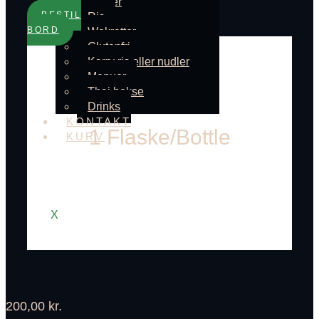
Nudler
BESTIL
Ris
BORD
Wokretter
Glutenfri
Karry ris eller nudler
Menuer
Thai bokse
Drinks
KONTAKT
1 Flaske/Bottle
KURV
X
200,00
kr.