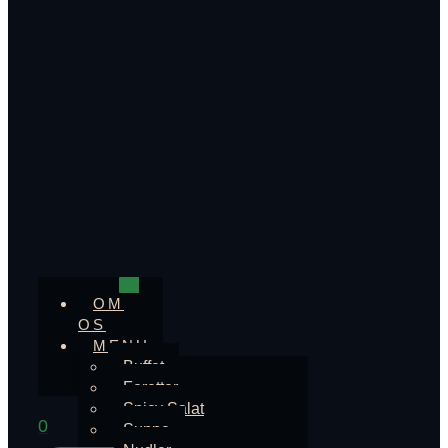
OM
OS
MENU
Buffet
Foretter
Spicy Salat
0
Suppe