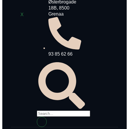
Østerbrogade
18B, 8500
Grenaa
X
93 85 62 66