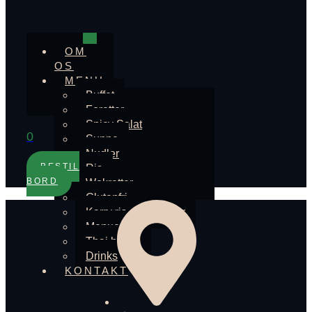
OM
OS
MENU
Buffet
Foretter
Spicy Salat
0
Suppe
Nudler
BESTIL
Ris
BORD
Wokretter
Glutenfri
Karry ris eller nudler
Menuer
Thai bokse
Drinks
KONTAKT