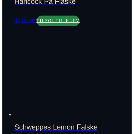
Hancock På Flaske
48,00
kr.
TILFØJ TIL KURV
Schweppes Lemon Falske