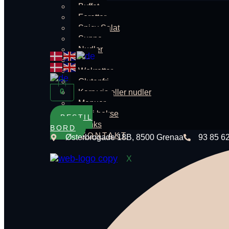
Buffet
Foretter
Spicy Salat
Suppe
Nudler
Ris
Wokretter
Glutenfri
0
Karry ris eller nudler
Menuer
Thai bokse
BESTIL
Drinks
BORD
KONTAKT
Østerbrogade 18B, 8500 Grenaa
93 85 6
X