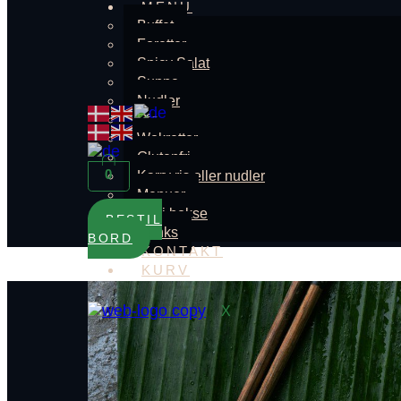
MENU
Buffet
Foretter
Spicy Salat
Suppe
Nudler
Ris
Wokretter
Glutenfri
0
Karry ris eller nudler
Menuer
Thai bokse
BESTIL
Drinks
BORD
KONTAKT
KURV
X