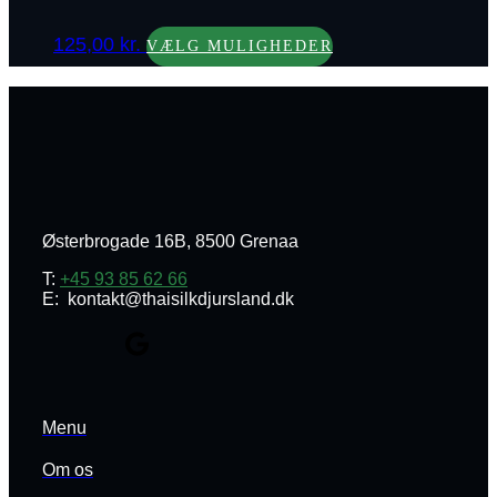
kan
Dette
vælges
125,00
kr.
vare
VÆLG MULIGHEDER
på
har
varesiden
flere
varianter.
Mulighederne
kan
vælges
på
varesiden
Østerbrogade 16B, 8500 Grenaa
T:
+45 93 85 62 66
E: kontakt@thaisilkdjursland.dk
Menu
Om os