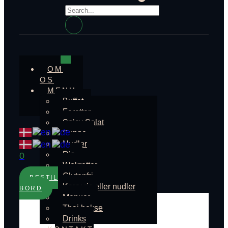
OM
OS
MENU
Buffet
Foretter
Spicy Salat
Suppe
Nudler
Ris
0
Wokretter
Glutenfri
BESTIL
Karry ris eller nudler
BORD
Menuer
Thai bokse
Drinks