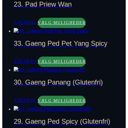
23. Pad Priew Wan
Dette
125,00
kr.
vare
VÆLG MULIGHEDER
har
flere
varianter.
33. Gaeng Ped Pet Yang Spicy
Mulighederne
kan
Dette
vælges
125,00
kr.
vare
VÆLG MULIGHEDER
på
har
varesiden
flere
varianter.
30. Gaeng Panang (Glutenfri)
Mulighederne
kan
Dette
vælges
125,00
kr.
vare
VÆLG MULIGHEDER
på
har
varesiden
flere
varianter.
29. Gaeng Ped Spicy (Glutenfri)
Mulighederne