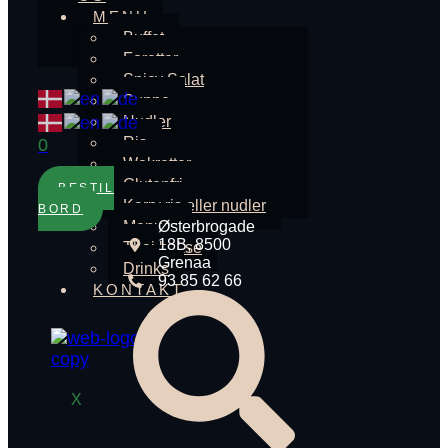
MENU
Buffet
Foretter
Spicy Salat
Suppe
Nudler
Ris
0
Wokretter
Glutenfri
BESTIL
Karry ris eller nudler
BORD
Menuer
Østerbrogade
18B, 8500
Thai bokse
Grenaa
Drinks
93 85 62 66
KONTAKT
X