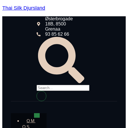
Thai Silk Djursland
Østerbrogade
18B, 8500
Grenaa
93 85 62 66
OM
OS