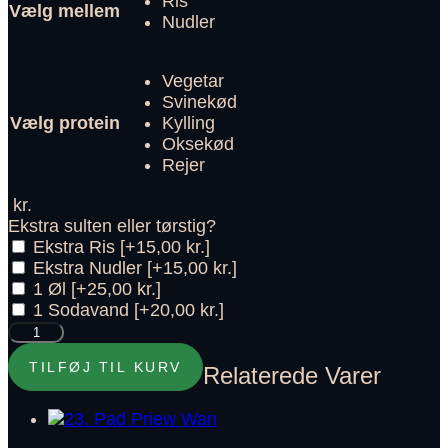
Ris
Vælg mellem
Nudler
Vegetar
Svinekød
Vælg protein
Kylling
Oksekød
Rejer
kr.
Ekstra sulten eller tørstig?
Ekstra Ris
[+15,00 kr.]
Ekstra Nudler
[+15,00 kr.]
1 Øl
[+25,00 kr.]
1 Sodavand
[+20,00 kr.]
28.
Gaeng
TILFØJ TIL KURV
Relaterede Varer
Kari
antal