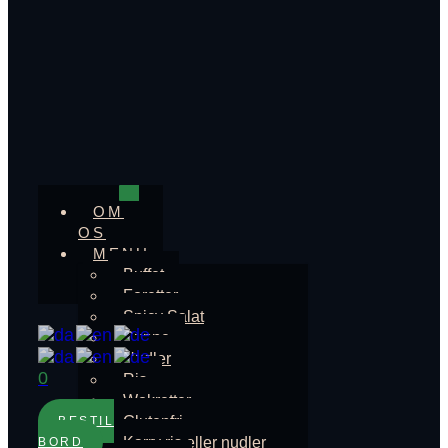
OM
OS
MENU
Buffet
Foretter
Spicy Salat
Suppe
Nudler
0
Ris
Wokretter
Glutenfri
BESTIL
Karry ris eller nudler
BORD