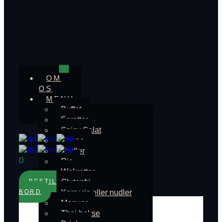
OM
OS
MENU
Buffet
Foretter
Spicy Salat
Suppe
Nudler
0
Ris
Wokretter
Glutenfri
BESTIL
Karry ris eller nudler
BORD
Menuer
Thai bokse