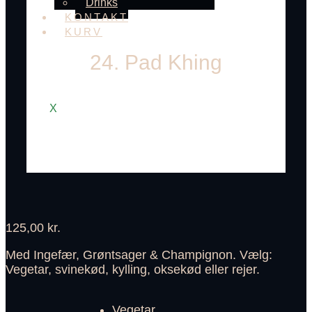
Drinks
KONTAKT
KURV
24. Pad Khing
X
125,00
kr.
Med Ingefær, Grøntsager & Champignon. Vælg:
Vegetar, svinekød, kylling, oksekød eller rejer.
Vegetar