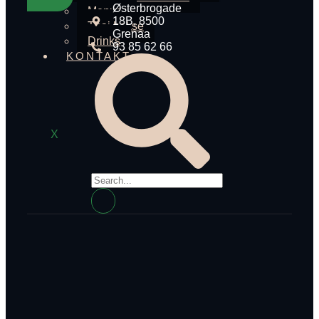
Østerbrogade
Menuer
18B, 8500
Thai bokse
Grenaa
Drinks
93 85 62 66
KONTAKT
X